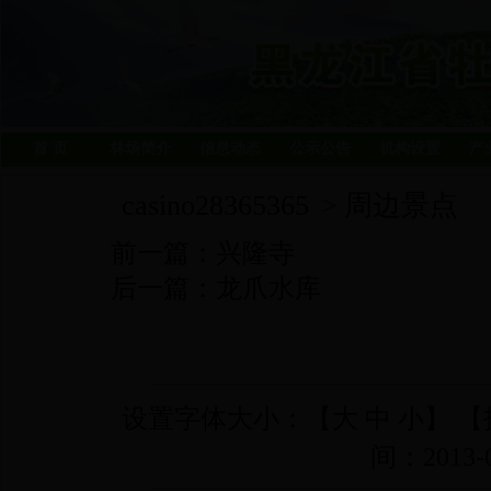
首 页
林场简介
信息动态
公示公告
机构设置
产
casino28365365
周边景点
>
前一篇：
兴隆寺
后一篇：
龙爪水库
设置字体大小：【
大
中
小
】 【
间：2013-0