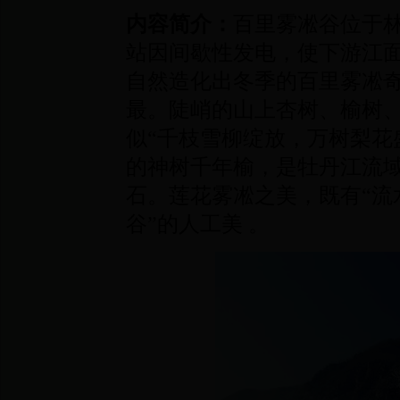
内容简介：
百里雾凇谷位于
站因间歇性发电，使下游江
自然造化出冬季的百里雾凇
最。陡峭的山上杏树、榆树
似“千枝雪柳绽放，万树梨花
的神树千年榆，是牡丹江流
石。莲花雾凇之美，既有“流
谷”的人工美 。