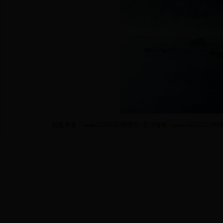
信息来源：casino28365365管理员 | 责任编辑：casino28365365管