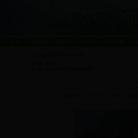
首 页
林场简介
信息动态
公示公告
机构设置
产
casino28365365
森林经营
>
前一篇：
冬季采伐
后一篇：
龙爪水源地治理退耕还林情况
设置字体大小：【
大
中
小
】 【
打印
】 【页