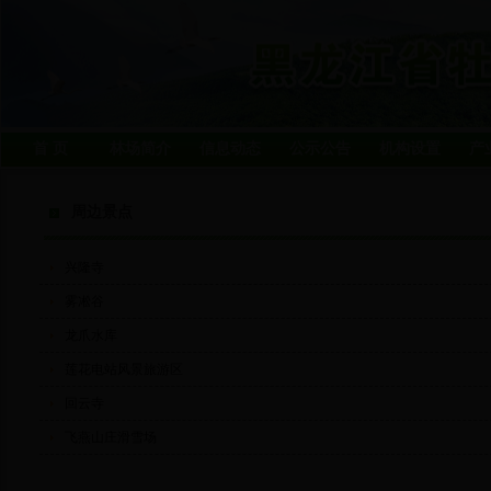
首 页
林场简介
信息动态
公示公告
机构设置
产
周边景点
兴隆寺
雾凇谷
龙爪水库
莲花电站风景旅游区
回云寺
飞燕山庄滑雪场