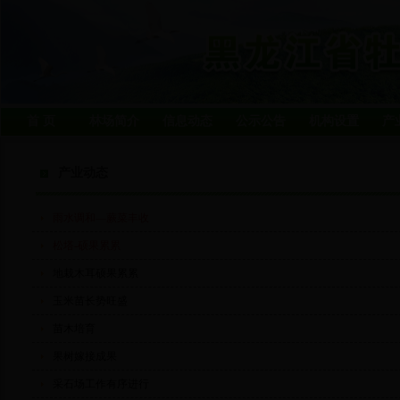
首 页
林场简介
信息动态
公示公告
机构设置
产
产业动态
雨水调和—蕨菜丰收
松塔-硕果累累
地栽木耳硕果累累
玉米苗长势旺盛
苗木培育
果树嫁接成果
采石场工作有序进行